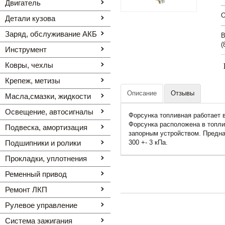
Двигатель
O
Детали кузова
Заряд, обслуживание АКБ
В
(
Инструмент
Ковры, чехлы
Крепеж, метизы
Описание
Отзывы
Масла,смазки, жидкости
Освещение, автоcигналы
Форсунка топливная работает в
Форсунка расположена в топли
Подвеска, амортизация
запорным устройством. Предна
Подшипники и ролики
300 +- 3 кПа.
Прокладки, уплотнения
Ременный привод
Ремонт ЛКП
Рулевое управление
Система зажигания