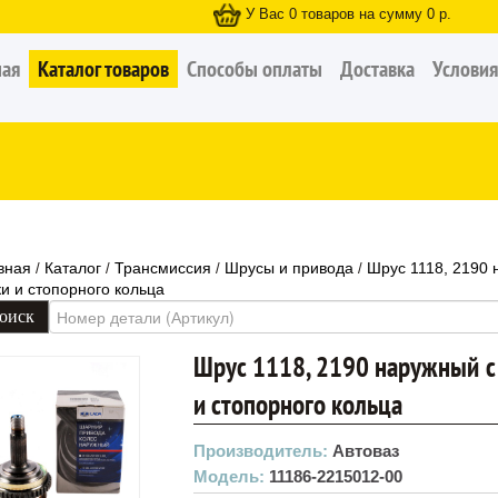
У Вас
0
товаров на сумму
0
р.
ная
Каталог товаров
Способы оплаты
Доставка
Условия
вная
Каталог
Трансмиссия
Шрусы и привода
Шрус 1118, 2190 
/
/
/
/
ки и стопорного кольца
Шрус 1118, 2190 наружный с 
и стопорного кольца
Производитель:
Автоваз
Модель:
11186-2215012-00