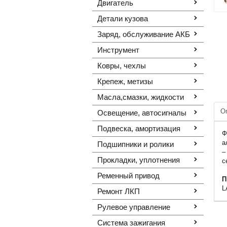
Двигатель
Детали кузова
Заряд, обслуживание АКБ
Инструмент
Ковры, чехлы
Крепеж, метизы
Масла,смазки, жидкости
О
Освещение, автоcигналы
Подвеска, амортизация
Ф
а
Подшипники и ролики
–
Прокладки, уплотнения
с
Ременный привод
П
L
Ремонт ЛКП
Рулевое управление
Система зажигания