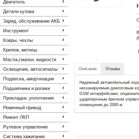
Двигатель
Детали кузова
O
Заряд, обслуживание АКБ
Инструмент
В
(
Ковры, чехлы
Крепеж, метизы
Масла,смазки, жидкости
Освещение, автоcигналы
Описание
Отзывы
Подвеска, амортизация
Надежный автомобильный охра
Подшипники и ролики
несканируемым диалоговым ко
GSM интерфейсами, опционал
Прокладки, уплотнения
ударопрочным брелком управл
оповещения до 2000 м.
Ременный привод
Ремонт ЛКП
Рулевое управление
Система зажигания