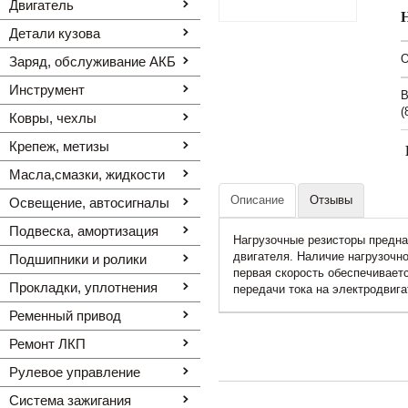
Двигатель
Детали кузова
O
Заряд, обслуживание АКБ
Инструмент
В
(
Ковры, чехлы
Крепеж, метизы
Масла,смазки, жидкости
Описание
Отзывы
Освещение, автоcигналы
Подвеска, амортизация
Нагрузочные резисторы предн
двигателя. Наличие нагрузочн
Подшипники и ролики
первая скорость обеспечиваетс
Прокладки, уплотнения
передачи тока на электродвига
Ременный привод
Ремонт ЛКП
Рулевое управление
Система зажигания