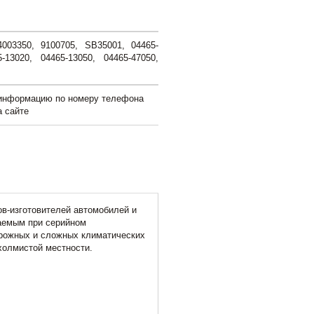
003350, 9100705, SB35001, 04465-
-13020, 04465-13050, 04465-47050,
 информацию по номеру телефона
а сайте
в-изготовителей автомобилей и
аемым при серийном
рожных и сложных климатических
 холмистой местности.