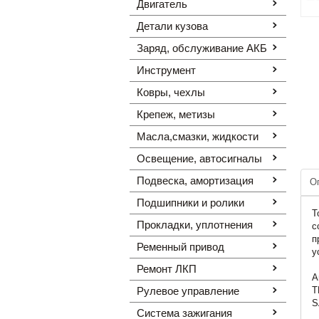
Двигатель
Детали кузова
Заряд, обслуживание АКБ
Инструмент
Ковры, чехлы
Крепеж, метизы
Масла,смазки, жидкости
Освещение, автоcигналы
Подвеска, амортизация
О
Подшипники и ролики
Т
Прокладки, уплотнения
с
п
Ременный привод
у
Ремонт ЛКП
А
Рулевое управление
T
S
Система зажигания