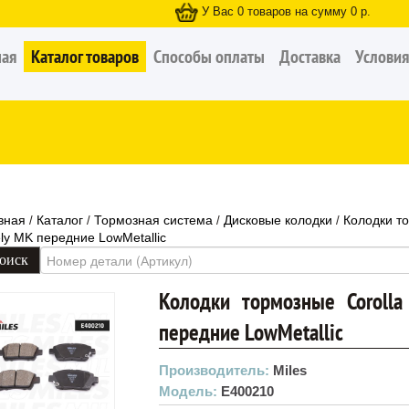
У Вас
0
товаров на сумму
0
р.
ная
Каталог товаров
Способы оплаты
Доставка
Условия
вная
Каталог
Тормозная система
Дисковые колодки
Колодки то
/
/
/
/
ly MK передние LowMetallic
Колодки тормозные Corolla
передние LowMetallic
Производитель:
Miles
Модель:
E400210