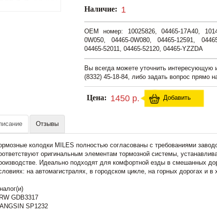
Наличие:
1
OEM номер: 10025826, 04465-17A40, 1014
0W050, 04465-0W080, 04465-12591, 04465
04465-52011, 04465-52120, 04465-YZZDA
Вы всегда можете уточнить интересующую
(8332) 45-18-84, либо задать вопрос прямо н
Цена:
1450 р.
Добавить
писание
Отзывы
ормозные колодки MILES полностью согласованы с требованиями заводо
оответствуют оригинальным элементам тормозной системы, устанавлив
роизводстве. Идеально подходят для комфортной езды в смешанных до
словиях: на автомагистралях, в городском цикле, на горных дорогах и в
налог(и)
RW GDB3317
ANGSIN SP1232