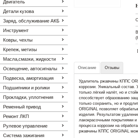
Двигатель
Детали кузова
O
Заряд, обслуживание АКБ
Инструмент
В
(
Ковры, чехлы
Крепеж, метизы
Масла,смазки, жидкости
Описание
Отзывы
Освещение, автоcигналы
Подвеска, амортизация
Удалитель ржавчины КППС ORI
коррозии. Уникальный состав.
Подшипники и ролики
только лёгкий налёт, но и сто
Прокладки, уплотнения
способствует образованию защ
только сохранить, но и продл
Ременный привод
ORIGINAL позволяет обрабаты
изделия. Результатом удалени
Ремонт ЛКП
лакокрасочными покрытиями и 
Рулевое управление
процесса коррозии на обработ
ржавчины КППС ORIGINAL може
Система зажигания