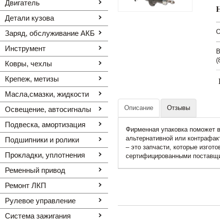
Двигатель
Детали кузова
O
Заряд, обслуживание АКБ
Инструмент
В
(
Ковры, чехлы
Крепеж, метизы
Масла,смазки, жидкости
Описание
Отзывы
Освещение, автоcигналы
Подвеска, амортизация
Фирменная упаковка поможет в
альтернативной или контрафак
Подшипники и ролики
– это запчасти, которые изго
Прокладки, уплотнения
сертифицированными поставщ
Ременный привод
Ремонт ЛКП
Рулевое управление
Система зажигания