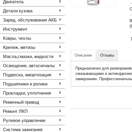
Двигатель
O
Детали кузова
Заряд, обслуживание АКБ
В
(
Инструмент
Ковры, чехлы
Крепеж, метизы
Описание
Отзывы
Масла,смазки, жидкости
Освещение, автоcигналы
Предназначен для разморажива
смазывающими и антикоррозион
Подвеска, амортизация
замерзанию. Профессиональный
Подшипники и ролики
Прокладки, уплотнения
Ременный привод
Ремонт ЛКП
Рулевое управление
Система зажигания