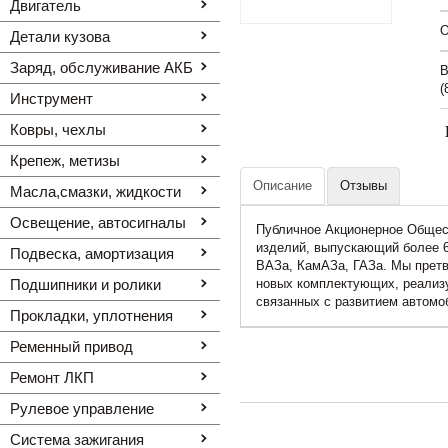
Двигатель
O
Детали кузова
Заряд, обслуживание АКБ
В
(
Инструмент
Ковры, чехлы
Крепеж, метизы
Описание
Отзывы
Масла,смазки, жидкости
Освещение, автоcигналы
Публичное Акционерное Общест
изделий, выпускающий более 
Подвеска, амортизация
ВАЗа, КамАЗа, ГАЗа. Мы претв
Подшипники и ролики
новых комплектующих, реализу
связанных с развитием автомо
Прокладки, уплотнения
Ременный привод
Ремонт ЛКП
Рулевое управление
Система зажигания