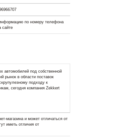
96966707
 информацию по номеру телефона
а сайте
ых автомобилей под собственной
ий рынок в области поставок
скрупулезному подходу к
кам, сегодня компания Zekkert
ет-магазина и может отличаться от
гут иметь отличия от