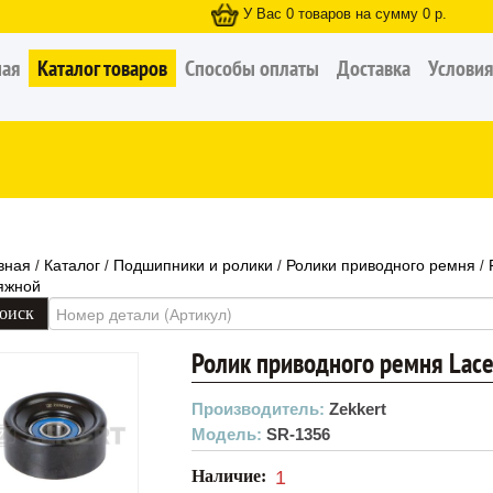
У Вас
0
товаров на сумму
0
р.
ная
Каталог товаров
Способы оплаты
Доставка
Условия
вная
Каталог
Подшипники и ролики
Ролики приводного ремня
/
/
/
/
яжной
Ролик приводного ремня Lace
Производитель:
Zekkert
Модель:
SR-1356
Наличие:
1