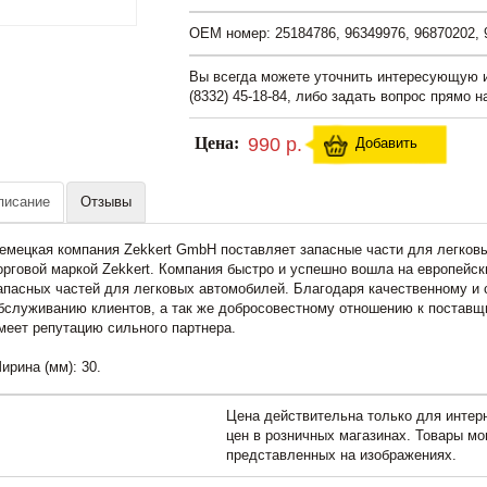
OEM номер: 25184786, 96349976, 96870202, 
Вы всегда можете уточнить интересующую
(8332) 45-18-84, либо задать вопрос прямо н
Цена:
990 р.
Добавить
писание
Отзывы
емецкая компания Zekkert GmbH поставляет запасные части для легков
орговой маркой Zekkert. Компания быстро и успешно вошла на европейск
апасных частей для легковых автомобилей. Благодаря качественному и 
бслуживанию клиентов, а так же добросовестному отношению к поставщи
меет репутацию сильного партнера.
ирина (мм): 30.
Цена действительна только для интерн
цен в розничных магазинах. Товары мо
представленных на изображениях.