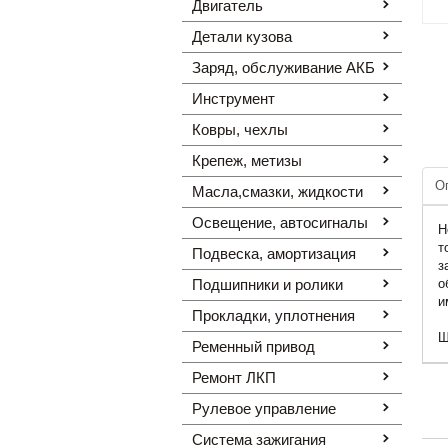
Двигатель
Детали кузова
Заряд, обслуживание АКБ
Инструмент
Ковры, чехлы
Крепеж, метизы
О
Масла,смазки, жидкости
Освещение, автоcигналы
Н
т
Подвеска, амортизация
з
Подшипники и ролики
о
и
Прокладки, уплотнения
Ш
Ременный привод
Ремонт ЛКП
Рулевое управление
Система зажигания