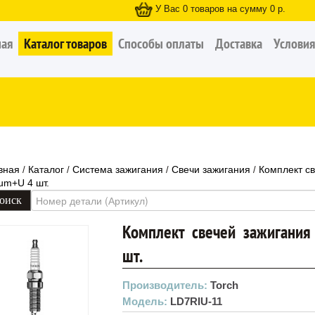
У Вас
0
товаров на сумму
0
р.
ная
Каталог товаров
Способы оплаты
Доставка
Условия
вная
Каталог
Система зажигания
Свечи зажигания
Комплект с
/
/
/
/
ium+U 4 шт.
Комплект свечей зажигания
шт.
Производитель:
Torch
Модель:
LD7RIU-11