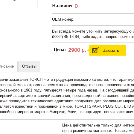
Наличие:
0
OEM номер:
Вы всегда можете уточнить интересующую
(8332) 45-18-84, либо задать вопрос прямо н
Цена:
2900 р.
Заказать
писание
Отзывы
вечи зажигания TORCH – это продукция высокого качества, что гаранти
роверкой его контроля на всех этапах производственного процесса и отл
снованного в 1961 году, пятьдесят четыре года назад. На сегодняшний 
ирокий ассортимент свечей зажигания, произведенный на основе новейш
акже проводится техническая адаптация продукции для различных мир
вляется известной и признанной в мире. TORCH SPARK PLUG CO., LTD 
онвейеры мировых марок в Америке, Азии, экспортирует свечи зажигания
Цена действительна только для интерн
цен в розничных магазинах. Товары мо