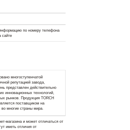
 информацию по номеру телефона
а сайте
ровано многоступенчатой
ичной репутацией завода,
день представлен действительно
их инновационных технологий,
овых рынков. Продукция TORCH
является поставщиком на
 во многие страны мира.
ет-магазина и может отличаться от
гут иметь отличия от