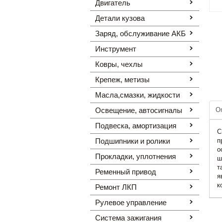
Двигатель
Детали кузова
Заряд, обслуживание АКБ
Инструмент
Ковры, чехлы
Крепеж, метизы
Масла,смазки, жидкости
Освещение, автоcигналы
О
Подвеска, амортизация
С
Подшипники и ролики
п
о
Прокладки, уплотнения
ш
т
Ременный привод
я
к
Ремонт ЛКП
Рулевое управление
Система зажигания