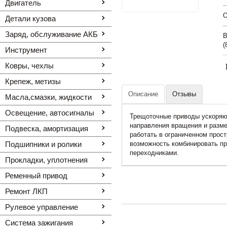
Двигатель
O
Детали кузова
Заряд, обслуживание АКБ
В
(
Инструмент
Ковры, чехлы
Крепеж, метизы
Описание
Отзывы
Масла,смазки, жидкости
Освещение, автоcигналы
Трещоточные приводы ускоряют
направления вращения и разме
Подвеска, амортизация
работать в ограниченном прос
Подшипники и ролики
возможность комбинировать пр
переходниками.
Прокладки, уплотнения
Ременный привод
Ремонт ЛКП
Рулевое управление
Система зажигания