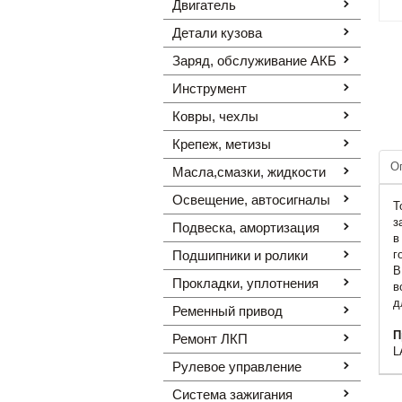
Двигатель
Детали кузова
Заряд, обслуживание АКБ
Инструмент
Ковры, чехлы
Крепеж, метизы
О
Масла,смазки, жидкости
Освещение, автоcигналы
Т
з
Подвеска, амортизация
в
Подшипники и ролики
г
В
Прокладки, уплотнения
в
д
Ременный привод
П
Ремонт ЛКП
L
Рулевое управление
Система зажигания