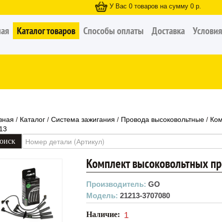
У Вас
0
товаров на сумму
0
р.
ная
Каталог товаров
Способы оплаты
Доставка
Условия
вная
Каталог
Система зажигания
Провода высоковольтные
Ком
/
/
/
/
13
Комплект высоковольтных п
Производитель:
GO
Модель:
21213-3707080
Наличие:
1