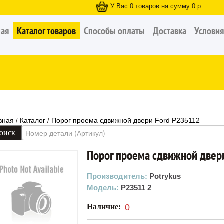
У Вас
0
товаров на сумму
0
р.
ная
Каталог товаров
Способы оплаты
Доставка
Условия
вная
Каталог
Порог проема сдвижной двери Ford P235112
/
/
Порог проема сдвижной двер
Производитель:
Potrykus
Модель:
P23511 2
Наличие:
0