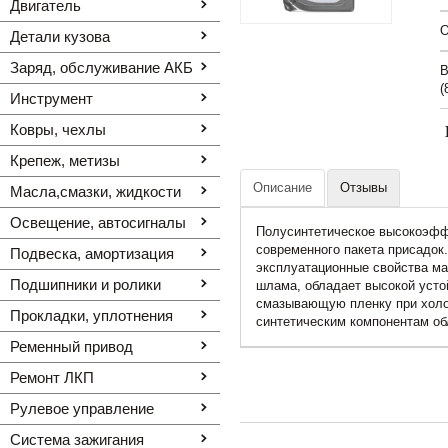
Двигатель
O
Детали кузова
Заряд, обслуживание АКБ
В
(
Инструмент
Ковры, чехлы
Крепеж, метизы
Описание
Отзывы
Масла,смазки, жидкости
Освещение, автоcигналы
Полусинтетическое высокоэффе
современного пакета присадок
Подвеска, амортизация
эксплуатационные свойства ма
Подшипники и ролики
шлама, обладает высокой усто
смазывающую пленку при холод
Прокладки, уплотнения
синтетическим компонентам о
Ременный привод
Ремонт ЛКП
Рулевое управление
Система зажигания