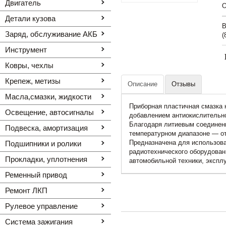
Двигатель
O
Детали кузова
В
Заряд, обслуживание АКБ
(
Инструмент
Ковры, чехлы
Крепеж, метизы
Описание
Отзывы
Масла,смазки, жидкости
Приборная пластичная смазка 
Освещение, автоcигналы
добавлением антиокислительной
Благодаря литиевым соединен
Подвеска, амортизация
температурном диапазоне — от
Предназначена для использован
Подшипники и ролики
радиотехнического оборудован
Прокладки, уплотнения
автомобильной техники, экспл
Ременный привод
Ремонт ЛКП
Рулевое управление
Система зажигания