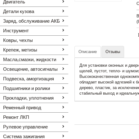
Двигатель
O
Детали кузова
В
Заряд, обслуживание АКБ
(
Инструмент
Ковры, чехлы
Крепеж, метизы
Описание
Отзывы
Масла,смазки, жидкости
Для установки оконных и дверн
Освещение, автоcигналы
щелей, пустот, тепло- и шумои
Высококачественная однокомп
Подвеска, амортизация
обладает высокой адгезией к б
дерево, пластик, за исключен
Подшипники и ролики
стабильный выход и идеальную
Прокладки, уплотнения
Ременный привод
Ремонт ЛКП
Рулевое управление
Система зажигания