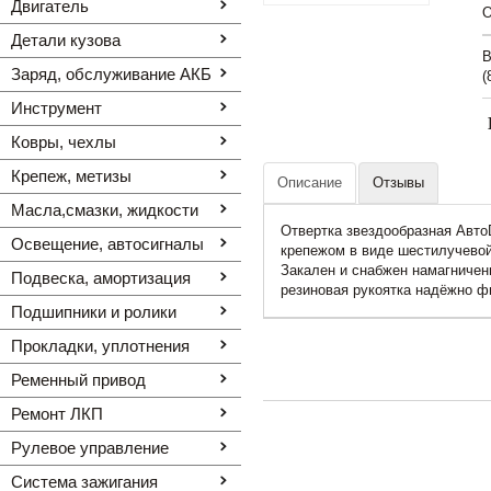
Двигатель
O
Детали кузова
В
Заряд, обслуживание АКБ
(
Инструмент
Ковры, чехлы
Крепеж, метизы
Описание
Отзывы
Масла,смазки, жидкости
Отвертка звездообразная Авто
Освещение, автоcигналы
крепежом в виде шестилучевой
Закален и снабжен намагниче
Подвеска, амортизация
резиновая рукоятка надёжно ф
Подшипники и ролики
Прокладки, уплотнения
Ременный привод
Ремонт ЛКП
Рулевое управление
Система зажигания