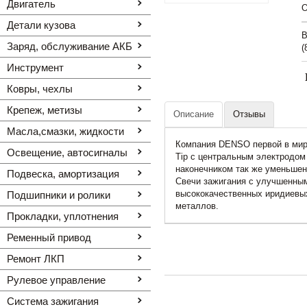
Двигатель
O
Детали кузова
В
Заряд, обслуживание АКБ
(
Инструмент
Ковры, чехлы
Крепеж, метизы
Описание
Отзывы
Масла,смазки, жидкости
Компания DENSO первой в мире
Освещение, автоcигналы
Tip с центральным электродом
наконечником так же уменьшен
Подвеска, амортизация
Свечи зажигания с улучшенны
высококачественных иридиевы
Подшипники и ролики
металлов.
Прокладки, уплотнения
Ременный привод
Ремонт ЛКП
Рулевое управление
Система зажигания