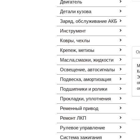
Двигатель
Детали кузова
Заряд, обслуживание АКБ
Инструмент
Ковры, чехлы
Крепеж, метизы
О
Масла,смазки, жидкости
М
Освещение, автоcигналы
К
Э
Подвеска, амортизация
о
о
Подшипники и ролики
Прокладки, уплотнения
Ременный привод
Ремонт ЛКП
Рулевое управление
Система зажигания