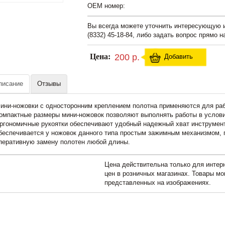
OEM номер:
Вы всегда можете уточнить интересующую
(8332) 45-18-84, либо задать вопрос прямо н
Цена:
200 р.
Добавить
писание
Отзывы
ини-ножовки с односторонним креплением полотна применяются для раб
омпактные размеры мини-ножовок позволяют выполнять работы в услови
ргономичные рукоятки обеспечивают удобный надежный хват инструмент
беспечивается у ножовок данного типа простым зажимным механизмом,
перативную замену полотен любой длины.
Цена действительна только для интерн
цен в розничных магазинах. Товары мо
представленных на изображениях.